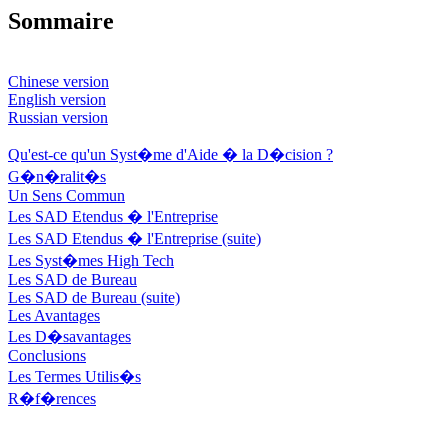
Sommaire
Chinese version
English version
Russian version
Qu'est-ce qu'un Syst�me d'Aide � la D�cision ?
G�n�ralit�s
Un Sens Commun
Les SAD Etendus � l'Entreprise
Les SAD Etendus � l'Entreprise (suite)
Les Syst�mes High Tech
Les SAD de Bureau
Les SAD de Bureau (suite)
Les Avantages
Les D�savantages
Conclusions
Les Termes Utilis�s
R�f�rences